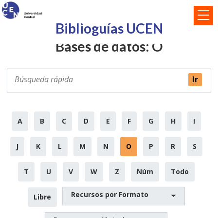
Biblioguías UCEN
Bases de datos: O
A
B
C
D
E
F
G
H
I
J
K
L
M
N
O
P
R
S
T
U
V
W
Z
Núm
Todo
Recursos por Formato
Libre