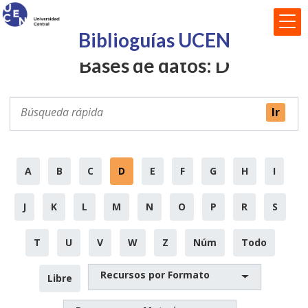
Biblioguías UCEN
Bases de datos: D
A
B
C
D
E
F
G
H
I
J
K
L
M
N
O
P
R
S
T
U
V
W
Z
Núm
Todo
Recursos por Formato
Libre